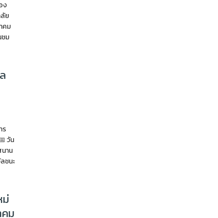
้อง
ลัย
มาคม
่นชม
ศล
าร
 วัน
กสนาน
ัลชนะ
หม่
ราคม