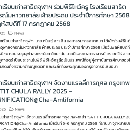
เรียนเก่าสาธิตจุฬาฯ ร่วมพิธีไหว้ครู โรงเรียนสาธิต
รณ์มหาวิทยาลัย ฝ่ายประถม ประจำปีการศึกษา 2568
พฤหัสบดีที่ 17 กรกฎาคม 2568
025
News
รียนเก่าสาธิตจุฬาฯ นาย กนิษฐ์ สารสิน และกรรมการสมาคมฯ ได้เข้าร่วมพิธีไหว
จุฬาลงกรณ์มหาวิทยาลัย ฝ่ายประถม ประจำปีการศึกษา 2568 เมื่อวันพฤหัสบดีที่
 ณ หอประชุมจุฬาลงกรณ์มหาวิทยาลัย โดยมีรองศาสตราจารย์ ดร.ยศวีร์ สาย
สตร์ เป็นประธานในพิธี พิธีไหว้ครูถือเป็นประเพณีที่อยู่คู่สถาบันการศึกษาของ
งแสดงถึงความกตัญญูกตเวที และระลึกถึงพระคุณของครูอาจารย์เสมอมา
เรียนเก่าสาธิตจุฬาฯ จัดงานแรลลี่การกุศล กรุงเท
ATIT CHULA RALLY 2025 –
NIFICATION@Cha-Amlifornia
025
News
นเก่าสาธิตจุฬาฯ จัดงานแรลลี่การกุศล กรุงเทพ-ชะอำ “SATIT CHULA RALLY 
ICATION@Cha-Amlifornia เมื่อวันที่ 5-6 กรกฎาคม 2568 ที่ผ่านมา จุดหมาย
ดุสิตธานีโดยได้รับเกียรติจากรองศาสตราจารย์ ดร.ยศวีร์ สายฟ้า คณบดีคณะ