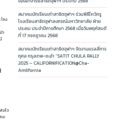
ของอาจารย์สาธิตจุฬาฯ ประจำปี 2568
สมาคมนักเรียนเก่าสาธิตจุฬาฯ ร่วมพิธีไหว้ครู
ณ โถง
โรงเรียนสาธิตจุฬาลงกรณ์มหาวิทยาลัย ฝ่าย
ง
ประถม ประจำปีการศึกษา 2568 เมื่อวันพฤหัสบดี
น้า
ที่ 17 กรกฎาคม 2568
์
สมาคมนักเรียนเก่าสาธิตจุฬาฯ จัดงานแรลลี่การ
กุศล กรุงเทพ-ชะอำ “SATIT CHULA RALLY
2025 – CALIFORNIFICATION@Cha-
ี
Amlifornia
.สมใจ
(คณะ