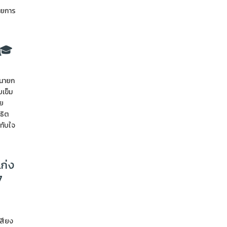
วยการ
 🎓
 นายก
เข็ม
าย
ธิต
ทับใจ
ก่ง
7
เสียง