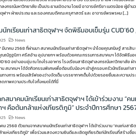
ฬาลงกรณ์มหาวิทยาลัย เป็นประธานเปิดงาน โดยมี อาจารย์ศรียา เนตรน้อย ผู้อำน
ิตจุฬาฯ ฝ่ายประถม และรองคณบดีคณะครุศาสตร์ และ อาจารย์พรพรหม […]
นักเรียนเก่าสาธิตจุฬาฯ จัดพิธีมอบเข็มรุ่น CUD’60
025
News
ี่ 27 มีนาคม 2568 ที่ผ่านมา สมาคมนักเรียนเก่าสาธิตจุฬาฯ นำโดยคุณกนิษฐ์ สารสิน
ณณัฏฐนิภา ศรีสอ้าน อุปนายกฯ พร้อมด้วยคณะกรรมการสมาคมฯ ได้จัดพิธีมอบ
 CUD’60 อย่างอบอุ่น ณ โถงโรงอาหาร โรงเรียนสาธิตจุฬาลงกรณ์มหาวิทยาลัย ฝ่
น สมาคมฯ ได้จัดกิจกรรมพิเศษเพื่อต้อนรับน้องๆ เข้าสู่ครอบครัวนักเรียนเก่าสา
ป็นทางการ พร้อมเสิร์ฟของว่างจัดเต็ม บรรยากาศเต็มไปด้วยรอยยิ้มและความประ
ลดภาพความประทับใจทั้งหมดได้ที่นี่
กสมาคมนักเรียนเก่าสาธิตจุฬาฯ ได้เข้าร่วมงาน “คนเ
าฯ คือต้นกล้าแห่งเกียรติภูมิ” ประจำปีการศึกษา 256
025
News
3 มีนาคม 2568 ตัวแทนจากสมาคมนักเรียนเก่าสาธิตจุฬาฯ ได้เข้าร่วมงาน “คนเก่งสาธิต
้าแห่งเกียรติภูมิ” เพื่อร่วมแสดงความยินดีและเชิดชูเกียรติแก่นักเรียนที่สร้างชื่อ