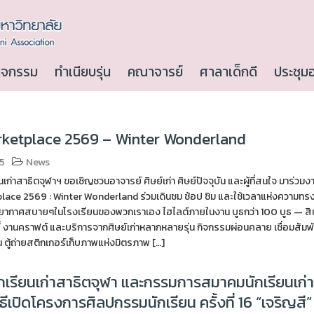
ิจกรรม
ทำเนียบรุ่น
คณาจารย์
ศาลาเด็กดี
ประชุม
ketplace 2569 – Winter Wonderland
25
News
เก่าสาธิตจุฬาฯ ขอเชิญชวนอาจารย์ ศิษย์เก่า ศิษย์ปัจจุบัน และผู้ที่สนใจ มาร่วมง
ace 2569 : Winter Wonderland ร่วมเดินชม ช้อป ชิม และใช้เวลาแห่งความทร
ากาศสบายๆในโรงเรียนของพวกเราเอง ไฮไลต์ภายในงาน บูธกว่า 100 บูธ — สิ
่ งานคราฟต์ และบริการจากศิษย์เก่าหลากหลายรุ่น กิจกรรมผ่อนคลาย เชื่อมสัมพั
รุ่น ตู้ถ่ายสติกเกอร์เก็บภาพแห่งมิตรภาพ […]
เรียนเก่าสาธิตจุฬา และกรรมการสมาคมนักเรียนเก่
ิธีเปิดโครงการศิลปกรรมนักเรียน ครั้งที่ 16 “เจริญสี”