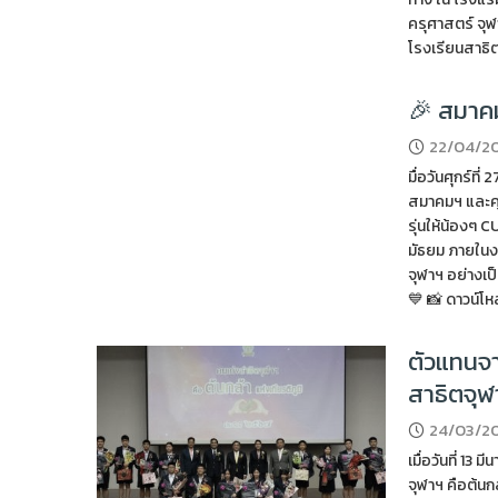
ครุศาสตร์ จุ
โรงเรียนสาธ
🎉 สมาคม
22/04/2
มื่อวันศุกร์ท
สมาคมฯ และคุ
รุ่นให้น้องๆ
มัธยม ภายในงา
จุฬาฯ อย่างเ
💙 📸 ดาวน์โห
ตัวแทนจา
สาธิตจุฬ
24/03/2
เมื่อวันที่ 1
จุฬาฯ คือต้นกล