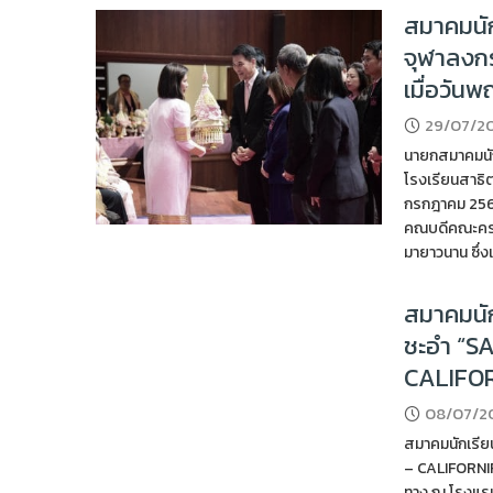
สมาคมนัก
จุฬาลงก
เมื่อวัน
29/07/2
นายกสมาคมนักเ
โรงเรียนสาธิต
กรกฎาคม 2568
คณบดีคณะครุศา
มายาวนาน ซึ่
สมาคมนัก
ชะอำ “S
CALIFOR
08/07/2
สมาคมนักเรีย
– CALIFORNIF
ทาง ณ โรงแรม