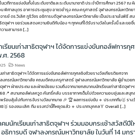
นในเวทีการแข่งขันทั้งในระดับชาติและระดับนานาชาติ ประจำปีการศึกษา 2567 ณ ห
อน พิศาลบุตร อาคารประชุมสุข อาชวอำรุง คณะครุศาสตร์ จุฬาลงกรณ์มหาวิทยา
ารย์ ดร.วิเลิศ ภูริวัชร อธิการบดีจุฬาลงกรณ์มหาวิทยาลัย เป็นประธานในพิธี ส
าธิตจุฬาฯ ขอร่วมแสดงความยินดีกับน้อง ๆ ทุกคนที่ได้รับรางวัลในครั้งนี้ และขอชื
น ความสามารถ […]
เรียนเก่าสาธิตจุฬาฯ ได้จัดการแข่งขันกอล์ฟการกุ
พ.ศ. 2568
025
News
นเก่าสาธิตจุฬาฯ ได้จัดการแข่งขันกอล์ฟการกุศลชิงถ้วยรางวัลเกียรติยศจาก
าลงกรณ์มหาวิทยาลัย คณบดีคณะครุศาสตร์ จุฬาลงกรณ์มหาวิทยาลัย ผู้อำนวยก
ตจุฬาฯ ฝ่ายประถม และฝ่ายมัธยม รวมถึงจากนายกสมาคมนักเรียนเก่าสาธิตจุฬาฯ
ม 2568📍 สนามกอล์ฟเลควูด คันทรี่คลับ บรรยากาศเต็มไปด้วยความอบอุ่นและสนุ
 พร้อมลุ้นไปกับการจับรางวัลมากมาย 🎉 🏆 ผลการแข่งขัน 🔹 ประเภททีม🥇 รางว
38🥈 รองชนะเลิศ: ทีม แรงกว่านี้ก็หยุดแล้ว 🔹 ประเภทบุคคล🏅 Overall […]
มนักเรียนเก่าสาธิตจุฬาฯ ร่วมมอบกระเช้าสวัสดีปีใ
 อธิการบดี จุฬาลงกรณ์มหาวิทยาลัย ในวันที่ 14 มก