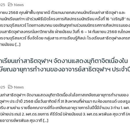
025
News
 กันยายน 2568 คุณฟ้าฟื้น ฤทธาคนี ตัวแทนนายกสมาคมนักเรียนเก่าสาธิตจุฬา และ
ักเรียนเก่าฯ เข้าร่วมพิธีเปิดโครงการศิลปกรรมนักเรียน ครั้งที่ 16 “เจริญสี” 
คารจามจุรีสแควร์ โดยทางสมาคม ขอเชิญทุกท่านร่วมชมนิทรรศการศิลปกรรมขอ
ียนสาธิตจุฬาลงกรณ์มหาวิทยาลัย ฝ่ายมัธยม วันที่: 6 – 14 กันยายน 2568 ณโถงห
ารจามจุรีสแควร์ ซึ่งจัดโดย กลุ่มสาระการเรียนรู้ศิลปะ โรงเรียนสาธิตจุฬาลงกรณ
่ายมัธยม […]
เรียนเก่าสาธิตจุฬาฯ จัดงานแสดงมุทิตาจิตเนื่องใน
ษียณอายุการทำงานของอาจารย์สาธิตจุฬาฯ ประจำป
025
News
นเก่าสาธิตจุฬาฯ จัดงานแสดงมุทิตาจิตเนื่องในโอกาสเกษียณอายุการทำงานของ
ุฬาฯ ประจำปี 2568 เมื่อวันอาทิตย์ ที่ 31 สิงหาคมที่ผ่านมา ณ ห้องแกรนด์ บอลรูม
น สามย่าน รายชื่อคณาจารย์ที่จะเกษียณอายุราชการในปีนี้มีจำนวน 3 ท่าน 1. ผศ
 (ฝ่ายประถม) 2. ผศ.ดร.ชยการ คีรีรัตน์ (ฝ่ายมัธยม) 3. ผศ.ดร.พรพิมล ศุขะวาที 
ยอาจารย์พรพิมล ศุขะวาที […]