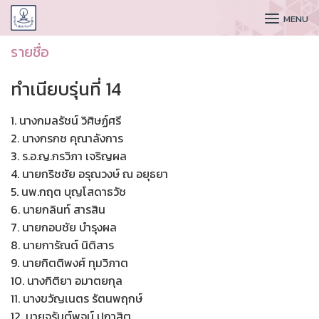
CUDAA
MENU
รายชื่อ
ทำเนียบรุ่นที่ 14
1. นางกมลรัชน์ วิศิษฏ์ศรี
2. นางกรกช คุณาลังการ
3. ร.อ.ญ.กรวิภา เจริญผล
4. นายกริชชัย อรุณวงษ์ ณ อยุธยา
5. นพ.กฤต บุญโสดาธวัช
6. นายกลินท์ สารสิน
7. นายกอบชัย บำรุงผล
8. นายการัณต์ นิติสาร
9. นายกิตติพงศ์ ทุมวิภาต
10. นางกิติยา อมาตยกุล
11. นางขวัญเนตร รัตนพฤกษ์
12. นายจรันต์พจน์ ปกาสิต