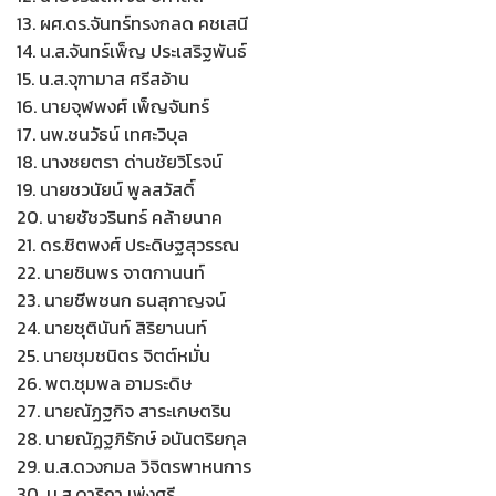
13. ผศ.ดร.จันทร์ทรงกลด คชเสนี
14. น.ส.จันทร์เพ็ญ ประเสริฐพันธ์
15. น.ส.จุฑามาส ศรีสอ้าน
16. นายจุฬพงศ์ เพ็ญจันทร์
17. นพ.ชนวัธน์ เทศะวิบุล
18. นางชยตรา ด่านชัยวิโรจน์
19. นายชวนัยน์ พูลสวัสดิ์
20. นายชัชวรินทร์ คล้ายนาค
21. ดร.ชิตพงศ์ ประดิษฐสุวรรณ
22. นายชินพร จาตกานนท์
23. นายชีพชนก ธนสุกาญจน์
24. นายชุตินันท์ สิริยานนท์
25. นายชุมชนิตร จิตต์หมั่น
26. พต.ชุมพล อามระดิษ
27. นายณัฏฐกิจ สาระเกษตริน
28. นายณัฏฐภิรักษ์ อนันตริยกุล
29. น.ส.ดวงกมล วิจิตรพาหนการ
30. น.ส.ดาริกา เพ่งศรี