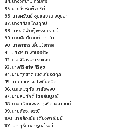
84. นางวิศยานี ทวิชศรี
85. นายวีระรักษ์ อารีย์
86. นายศรัณย์ ชุมแสง ณ อยุธยา
87. นางศศิธร ไกรฤกษ์
88. นางศศิพันธุ์ พรรณรายน์
89. นายศักดิ์กานต์ ตามไท
90. นายศากร เอี่ยมโอภาส
91. น.ส.ศิริมา พานิชชีวะ
92. น.ส.ศิริวรรณ รุ่งแสง
93. นางศิริหทัย ศิริสุข
94. นายศุภชาติ เชิดเกียรติกุล
95. นายสนทรรศ โพธิ์นฤมิต
96. น.ส.สมฤทัย มาลัยพงษ์
97. นายสมศักดิ์ ไชยยันบูรณ์
98. นางสร้อยเพชร สุจริตวงศานนท์
99. นายสัจจะ จรณี
100. นายสัญชัย เตียงพาณิชย์
101. มล.สุธีเทพ จรูญโรจน์