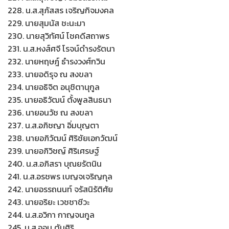
228. น.ส.สุภัสสร เจริญกิจมงคล
229. นายสุมนัส ชะนะมา
230. นายสุวิทัศน์ โชคดีสถาพร
231. น.ส.หงส์ศจี โรจน์ดำรงรัตนา
232. นายหฤษฎ์ ธำรงวงศ์กวิน
233. นายอดิรุจ ณ สงขลา
234. นายอธิจิต อนุชิตานุกูล
235. นายอธิวัฒน์ ตั้งพูลสินธนา
236. นายอนวัช ณ สงขลา
237. น.ส.อภิชญา อิ่มบุญตา
238. นายอภิวัฒน์ ศิริชัยเอกวัฒน์
239. นายอภิวิชญ์ ศิริเศรษฐ์
240. น.ส.อภิสรา บุณยรัตนิน
241. น.ส.อรชพร เบญจเจริญกุล
242. นายอรรถนนท์ จรัสนิรัติศัย
243. นายอริยะ เวชชาชีวะ
244. น.ส.อวิกา กาญจนกูล
245. น.ส.ออม ตันศิริ