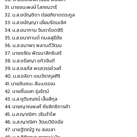
31. นายชนะพงษ์ โสภณวารี
32. น.ส.ชนัญชิดา ต่ออภิชาตตระกูล
33. น.ส.ชนัญญา เอี่ยมรัตนเลิศ
34. น.ส.ชนากาน จินดาโชตสิริ
35. น.ส.ชนากานต์ กมลสุธีชัย
36. น.ส.ชนาพร พลาบดีวัฒน
37. นายชรัณ พัฒนาสิทธิเสรี
38. น.ส.ชรัลญา แก้วจันดี
39. น.ส.ชลภัส พรสวรรค์วงศ์
40. น.ส.ชลิดา เขมจิรากุลศิริ
41. นายชินชนะ ลีนะบรรจง
42. นายชิ้นเอก รุ่งรัตน์
43. น.ส.ชุติมณฑน์ เส็งสีกุล
44. นายญาณพงศ์ ชัยสิทธิการค้า
45. น.ส.ญาณิศา วรินรำไพ
46. น.ส.ญาณิศา วัฒนวินิจฉัย
47. นายฐิตณัฐ ณ สงขลา