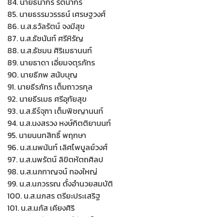
84. นายธนากร รัตนากร
85. นายธรรมวรรธน์ เศรษฐวงศ์
86. น.ส.ธวัลรัตน์ จงมีสุข
87. น.ส.ธัชนันท์ ศรีหิรัญ
88. น.ส.ธัชมน ศิริเมธานนท์
89. นายธาดา เอี่ยมจตุรภัทร
90. นายธีภพ สนับบุญ
91. นายธีรภัทร เต็มถาวรกุล
92. นายธีรเมธ ศรีอุทัยสุข
93. น.ส.ธีร์จุฑา เต็มพิชญานนท์
94. น.ส.นงสรวง หงษ์กิตติยานนท์
95. นายนนทสิทธิ์ พฤกษา
96. น.ส.นพนันท์ เลิศไพบูลย์วงศ์
97. น.ส.นพรัตน์ ลิขิตหัตถศิลป
98. น.ส.นภกาญจน์ ทองใหญ่
99. น.ส.นภวรรณ ตั้งอำนวยสมบัติ
100. น.ส.นภสร ตรียะประเสริฐ
101. น.ส.นภัส เคียงศิริ