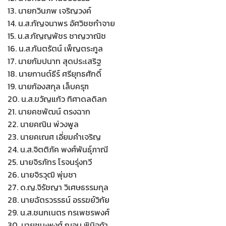
13. นายกวินภพ เจริญวงค์
14. น.ส.กัญจนาพร อัศวิชชกำจาย
15. น.ส.กัญญพัชร ชาญวาณิช
16. น.ส.กันตรัตน์ เพ็ญตระกูล
17. นายกัมปนาท สุดประเสริฐ
18. นายกานต์ธีร์ ศรียุทธศักดิ์
19. นายก้องสกุล เล็บครุฑ
20. น.ส.ขวัญแก้ว ทิศาดลดิลก
21. นายคชพัฒน์ ตรงฉาก
22. นายคณิน พ่วงพูล
23. นายคเณศ เอี่ยมคำเจริญ
24. น.ส.จิตติภัค พงศ์พันธุ์ภาณี
25. นายจิรภัทร โรจนรุ่งทวี
26. นายจิรวุฒิ พุ่มชา
27. ด.ญ.จิรัชญา วิเศษธรรมกุล
28. นายฉัตรวรรธน์ อรรฆย์วิกัย
29. น.ส.ชนกเนตร กรเพชรพงศ์
30. นายชนะพงศ์ ฌอน พินิจค้า