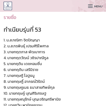
CUDAA
MENU
รายชื่อ
ทำเนียบรุ่นที่ 53
1. น.ส.กณิศา จิตปัญญา
2. น.ส.กรพินธุ์ เปรมศิริไพศาล
3. นายกฤตภาส พัฒนาการ
4. นายกฤตวัฒน์ วชิรปาณีกูล
5. นายกฤติน เดชหอมชื่น
6. นายกฤติน เสรีนิราช
7. นายกฤษฎี โอฐธนู
8. นายกฤษฏิ์ อาภรณ์วิรัตน์
9. นายกฤษฏเมธ ธนาสายทิพย์กุล
10. นายกฤษฏ์ บุญศิริเศรษฐ
11. นายกฤษณุรักษ์ บุญเจริญศรีพานิช
12. นายกวิน พานิชยธรรม