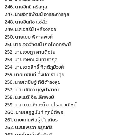
246. นายอิทธิ ศรีสกูล
247. นายอิทธิพัฒน์ อารยะการกุล
248. นายอินทัช แซ่ฉั่ว
249. น.ส.อิสรีย์ เหลืองลออ
250. นายเขม พิศาลพงศ์
251. นายเจตวัฑฒน์ เกิดโภคทรัพย์
252. นายเจษฎา ศานติชโย
253. นายเจษณ จันทาภากุล
254. นายเตชสิทธิ์ กิตติภูมิวงศ์
255. นายเตชินท์ ตั้งปณิธานสุข
256. นายเตชิษฐ์ กิติดำรงสุข
257. น.ส.เปมิกา บุญปาสาณ
258. น.ส.เมรี จิระเลิศพงษ์
259. น.ส.เยาวลักษณ์ งามโรจนวณิชย์
260. นายเสฏฐนันท์ ศุภปีติพร
261. นายแทนพันธุ์ ตันเถียร
262. น.ส.แพรวา อรุณศิริ
263. นายโมกข์ เชื้อภักดี