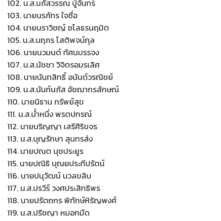
102. น.ส.นภัสวรรณ ปู่จันทร์
103. นายนรภัทร ใจซื่อ
104. นายนราวิชญ์ ชโลธรนฤมิต
105. น.ส.นฤภร โสติพจน์กุล
106. นายนวมนต์ ทัศนบรรจง
107. น.ส.นัชชา วิจิตรอมรเลิศ
108. นายนันทสิทธิ์ อนันต์วรณิชย์
109. น.ส.นันท์นภัส อัชฌากรลักษณ์
110. นายนิธาน ทรัพย์สุข
111. น.ส.น้ำหนึ่ง พรตปกรณ์
112. นายบริญญา เสรีศิริขจร
113. น.ส.บุญรักษา สุนทรส่ง
114. นายปณต นุชประยูร
115. นายปณิธิ บุณยประทีปรัตน์
116. นายปนุวัฒน์ นวลขลิบ
117. น.ส.ปรวีร์ วงศประสิทธิพร
118. นายปรัตถกร พิทักษ์หิรัญพงศ์
119. น.ส.ปรีชญา หมอกมืด