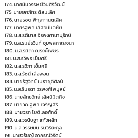
174. นายมีนวรรษ ชีวินศิริวัฒน์
175. นายยศภัทร ดีสมเลิศ
176. นายรชต พิกุลกานตเลิศ
177. นายรฐพล เลิศอนันตชัย
178. น.ส.รติมาส จิรพงศานานุรักษ์
179. น.ส.รมย์รวินท์ ชุมพลกาญจนา
180. น.ส.รมิดา ณรงค์เพชร
181. น.ส.รวิพร เข็มศรี
182. น.ส.รวิภา เข็มศรี
183. น.ส.รัชนี เสือพอน
184. นายรัฐวิทย์ เมธาชุติศิลป์
185. น.ส.รินรดา วรพงศ์ไพบูลย์
186. นายลัทธวิทย์ เลิศนิมิตกิจ
187. นายวณฐพล เจริญศิริ
188. นายวรท โชติเลอศักดิ์
189. น.ส.วรนิษฐา แก้วผลึก
190. น.ส.วรรษมน ธนวิริยะกุล
191. นายวรัชญ์ อาภรณ์วิรัตน์