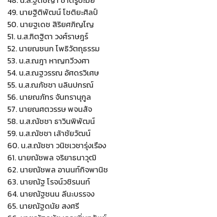
48. น.ส.ฐิติชญา ชาตรูปะมัย
49. นายฐิติพัฒน์ โชติยะศิลป์
50. นายฐเดช สิริยศภิญโญ
51. น.ส.ฑิตฐิตา วงศ์ราษฎร์
52. นายณชนก โพธิวัตถุธรรม
53. น.ส.ณฎา หาญทวีวงศา
54. น.ส.ณฐวรรณ อัศดรวิเศษ
55. น.ส.ณภัชชา นลินปกรณ์
56. นายณภัทร จันทรานุกูล
57. นายณศตวรรษ พจนสัจ
58. น.ส.ณัชชา ธาวินพิพัฒน์
59. น.ส.ณัชชา เล้าชัยวัฒน์
60. น.ส.ณัชชา วนิชเวชารุ่งเรือง
61. นายณัชพล จริยาธนาวุฒิ
62. นายณัชพล อานนท์กิจพานิช
63. นายณัฐ โรจน์วชิรนนท์
64. นายณัฐชนน ลีนะบรรจง
65. นายณัฐดนัย สงศรี