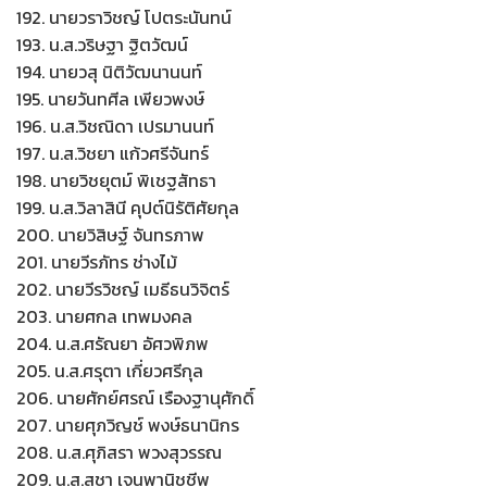
192. นายวราวิชญ์ โปตระนันทน์
193. น.ส.วริษฐา ฐิตวัฒน์
194. นายวสุ นิติวัฒนานนท์
195. นายวันทศีล เพียวพงษ์
196. น.ส.วิชณิดา เปรมานนท์
197. น.ส.วิชยา แก้วศรีจันทร์
198. นายวิชยุตม์ พิเชฐสัทธา
199. น.ส.วิลาสินี คุปต์นิรัติศัยกุล
200. นายวิสิษฐ์ จันทรภาพ
201. นายวีรภัทร ช่างไม้
202. นายวีรวิชญ์ เมธีธนวิจิตร์
203. นายศกล เทพมงคล
204. น.ส.ศรัณยา อัศวพิภพ
205. น.ส.ศรุตา เกี่ยวศรีกุล
206. นายศักย์ศรณ์ เรืองฐานุศักดิ์
207. นายศุภวิญช์ พงษ์ธนานิกร
208. น.ส.ศุภิสรา พวงสุวรรณ
209. น.ส.สชา เจนพานิชชีพ