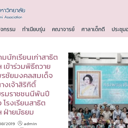
ิจกรรม
ทำเนียบรุ่น
คณาจารย์
ศาลาเด็กดี
ประชุม
มนักเรียนเก่าสาธิต
 เข้าร่วมพิธีถวาย
รชัยมงคลสมเด็จ
งเจ้าสิริกิติ์
รมราชชนนีพันปี
 โรงเรียนสาธิต
ฯ ฝ่ายมัธยม
08/2019
admin