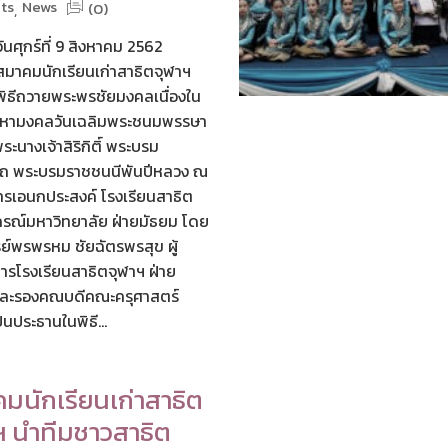
ts
News
(0)
,
วันศุกร์ที่ 9 สิงหาคม 2562
มาคมนักเรียนเก่าสาธิตจุฬาฯ
มพิธีถวายพระพรชัยมงคลเนื่องใน
หามงคลวันเฉลิมพระชนมพรรษา
ะนางเจ้าสิริกิติ์ พระบรม
นาถ พระบรมราชชนนีพันปีหลวง ณ
รเอนกประสงค์ โรงเรียนสาธิต
รณ์มหาวิทยาลัย ฝ่ายมัธยม โดย
รย์พรพรหม ชัยฉัตรพรสุข ผู้
รโรงเรียนสาธิตจุฬาฯ ฝ่าย
และรองคณบดีคณะครุศาสตร์
็นประธานในพิธี...
มนักเรียนเก่าสาธิต
ฯ นำทีมชาวสาธิต