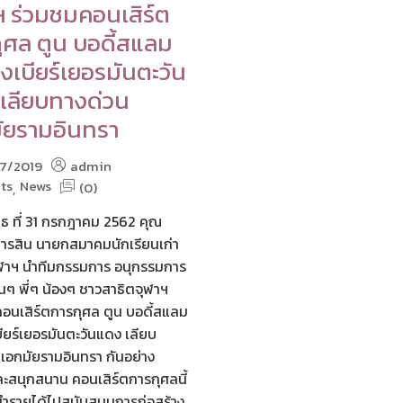
ฯ ร่วมชมคอนเสิร์ต
ุศล ตูน บอดี้สแลม
งเบียร์เยอรมันตะวัน
เลียบทางด่วน
ัยรามอินทรา
7/2019
admin
ts
News
(0)
,
พุธ ที่ 31 กรกฎาคม 2562 คุณ
สารสิน นายกสมาคมนักเรียนเก่า
ุฬาฯ นำทีมกรรมการ อนุกรรมการ
อนๆ พี่ๆ น้องๆ ชาวสาธิตจุฬาฯ
อนเสิร์ตการกุศล ตูน บอดี้สแลม
ียร์เยอรมันตะวันแดง เลียบ
เอกมัยรามอินทรา กันอย่าง
ละสนุกสนาน คอนเสิร์ตการกุศลนี้
อนำรายได้ไปสนับสนุนการก่อสร้าง