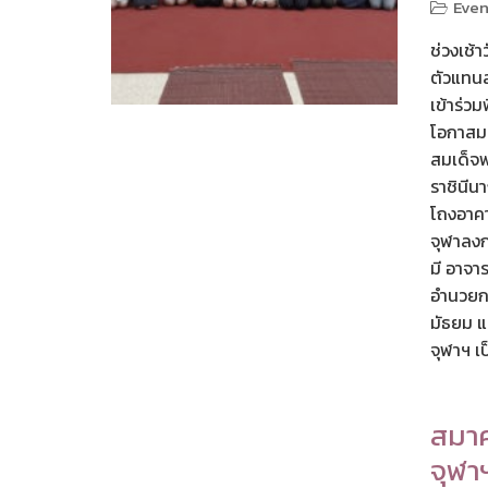
Even
ช่วงเช้า
ตัวแทนส
เข้าร่ว
โอกาสม
สมเด็จพร
ราชินี
โถงอาคา
จุฬาลงก
มี อาจา
อำนวยกา
มัธยม 
จุฬาฯ เป
สมาค
จุฬา