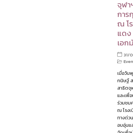
จุฬา
การก
ณ โร
แดง 
เอกม
31/0
Even
เมื่อวัน
กนิษฐ์ 
สาธิตจ
และเพื่
ร่วมชมค
ณ โรงเบ
ทางด่วน
อบอุ่นแ
จัดเพื่