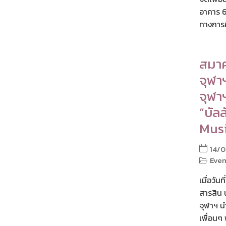
อาคาร 6
ทางการศ
สมาค
จุฬา
จุฬา
“บัล
Musi
14/0
Even
เมื่อวั
สารสิน 
จุฬาฯ น
เพื่อนๆ