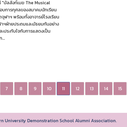
ี "บัลลังก์เมฆ The Musical
รอบการกุศลของสมาคมนักเรียน
ิตจุฬาฯ พร้อมทั้งอาจารย์โรงเรียน
ฬาฯฝ่ายประถมและมัธยมกันอย่าง
และประทับใจกับการแสดงเป็น
...
7
8
9
10
11
12
13
14
15
orn University Demonstration School Alumni Association.