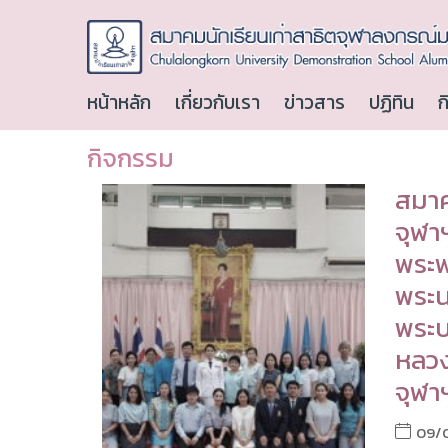
หน้าหลัก
เกี่ยวกับเรา
ข่าวสาร
ปฏิทิน
ก
กิจกรรม
สมาค
จุฬาฯ
พระพ
พระนา
พระบ
หลวง
จุฬา
09/