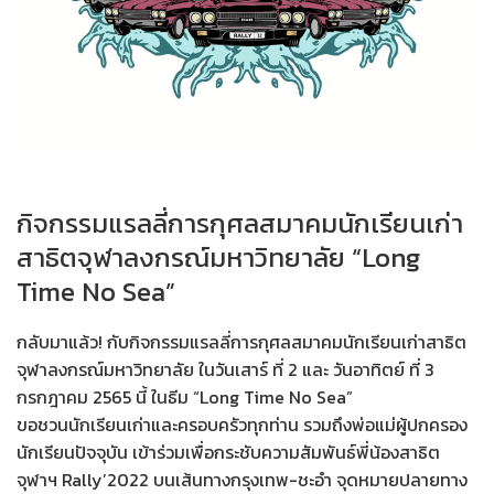
กิจกรรมแรลลี่การกุศลสมาคมนักเรียนเก่า
สาธิตจุฬาลงกรณ์มหาวิทยาลัย “Long
Time No Sea”
กลับมาแล้ว! กับกิจกรรมแรลลี่การกุศลสมาคมนักเรียนเก่าสาธิต
จุฬาลงกรณ์มหาวิทยาลัย ในวันเสาร์ ที่ 2 และ วันอาทิตย์ ที่ 3
กรกฎาคม 2565 นี้ ในธีม “Long Time No Sea”
ขอชวนนักเรียนเก่าและครอบครัวทุกท่าน รวมถึงพ่อแม่ผู้ปกครอง
นักเรียนปัจจุบัน เข้าร่วมเพื่อกระชับความสัมพันธ์พี่น้องสาธิต
จุฬาฯ Rally’2022 บนเส้นทางกรุงเทพ-ชะอำ จุดหมายปลายทาง