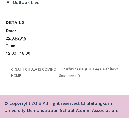
Outlook Live
DETAILS
Date:
22/03/2019
Time:
12:00 - 18:00
งานรับน้อง ม.6 (CUD54) ประจำปีการ
SATIT CHULA IS COMING
HOME
ศึกษา 2561
© Copyright 2018 All right reserved. Chulalongkorn
University Demonstration School Alumni Association.