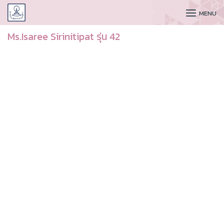
CUDAA
MENU
Ms.Isaree Sirinitipat รุ่น 42