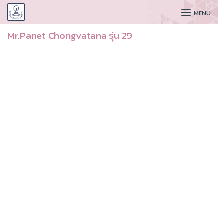
CUDAA
MENU
Mr.Panet Chongvatana รุ่น 29