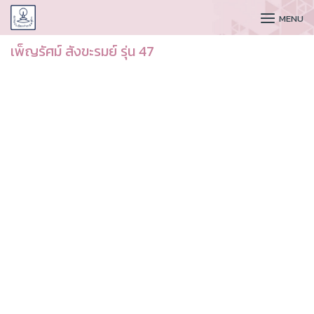
CUDAA
MENU
เพ็ญรัศม์ สังขะรมย์ รุ่น 47