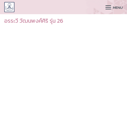
CUDAA
MENU
อรระวี วัฒนพงศ์ศิริ รุ่น 26