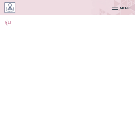
CUDAA
MENU
รุ่น