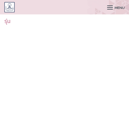
CUDAA
MENU
รุ่น