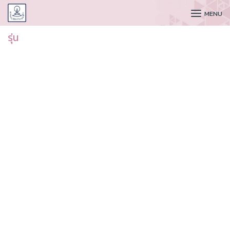
CUDAA
MENU
รุ่น