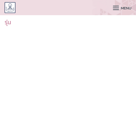
CUDAA
MENU
รุ่น