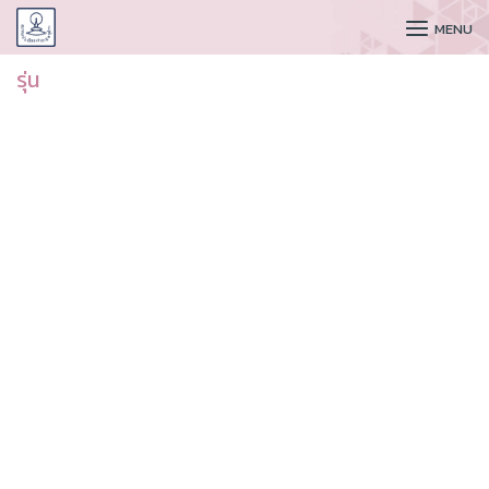
CUDAA
MENU
รุ่น