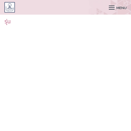
CUDAA
MENU
รุ่น