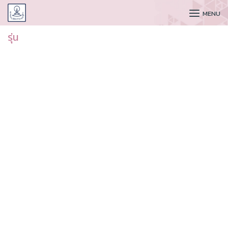
CUDAA
MENU
รุ่น