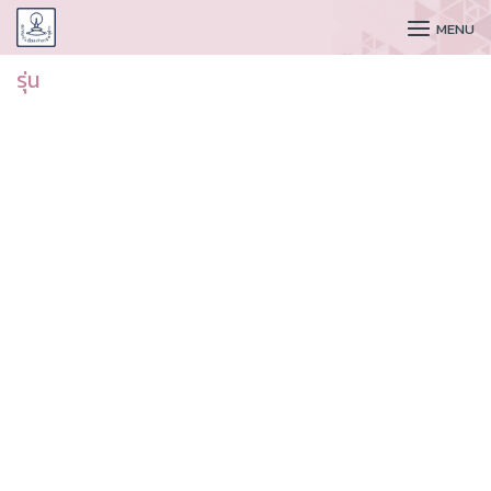
CUDAA
MENU
รุ่น