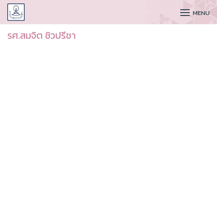
CUDAA
MENU
รศ.สมจิต ชิวปรีชา