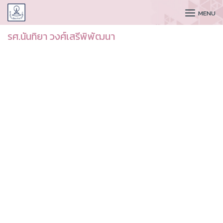
CUDAA
MENU
รศ.นันทิยา วงศ์เสรีพิพัฒนา