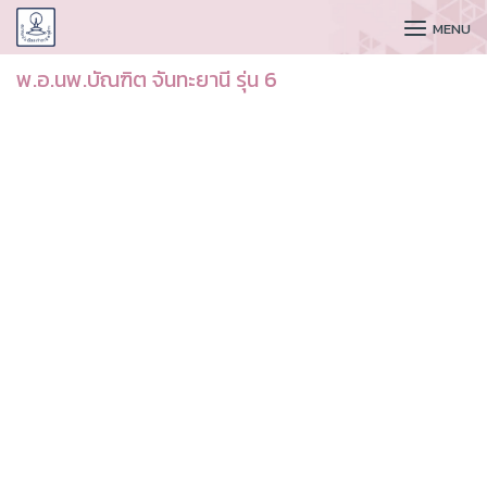
CUDAA
MENU
พ.อ.นพ.บัณฑิต จันทะยานี รุ่น 6