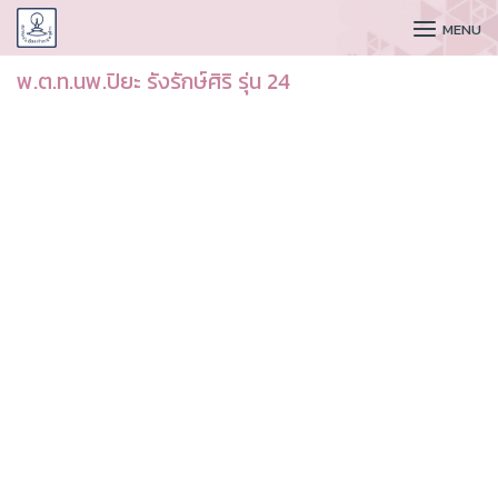
CUDAA
MENU
พ.ต.ท.นพ.ปิยะ รังรักษ์ศิริ รุ่น 24