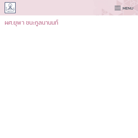
CUDAA
MENU
ผศ.ยุพา ชนะกูลนานนท์