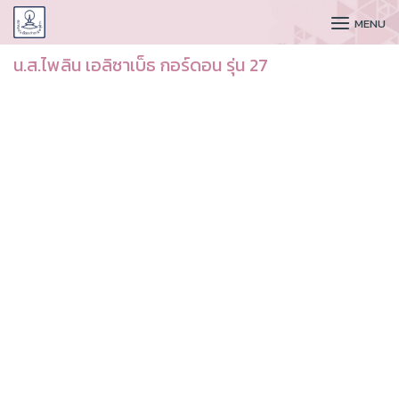
CUDAA
MENU
น.ส.ไพลิน เอลิซาเบ็ธ กอร์ดอน รุ่น 27