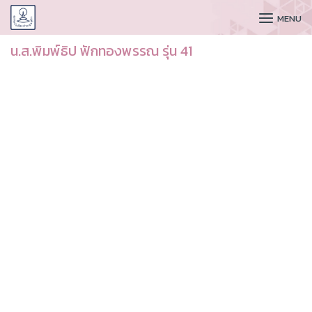
CUDAA
MENU
น.ส.พิมพ์ธิป ฟักทองพรรณ รุ่น 41