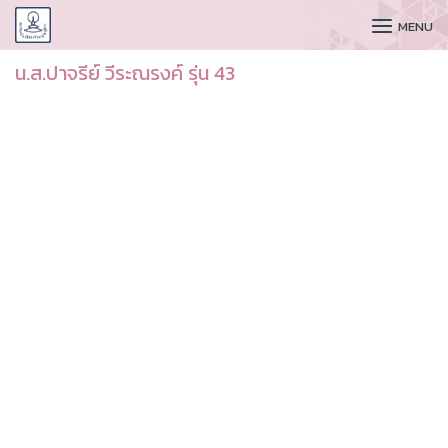
CUDAA
MENU
น.ส.ปาจรีย์ วีระณรงค์ รุ่น 43