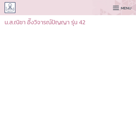
CUDAA
MENU
น.ส.ณิชา อึ๊งวิจารณ์ปัญญา รุ่น 42