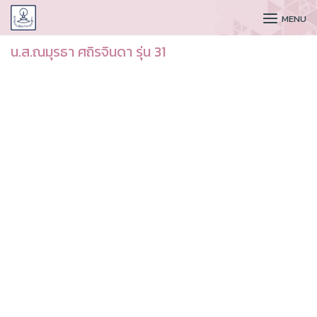
CUDAA
MENU
น.ส.ณมุรธา ศถิรจินดา รุ่น 31