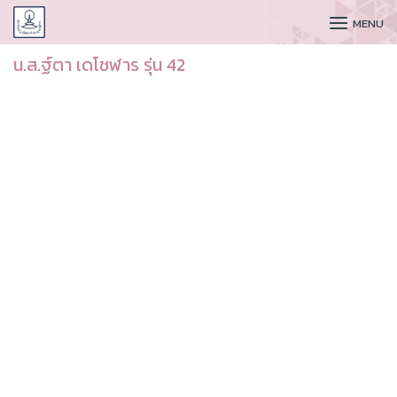
CUDAA
MENU
น.ส.ฐ์ตา เดโชฬาร รุ่น 42