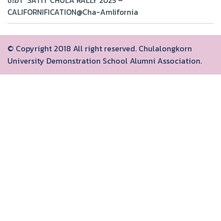
ชะอำ “SATIT CHULA RALLY 2025 –
CALIFORNIFICATION@Cha-Amlifornia
© Copyright 2018 All right reserved. Chulalongkorn
University Demonstration School Alumni Association.