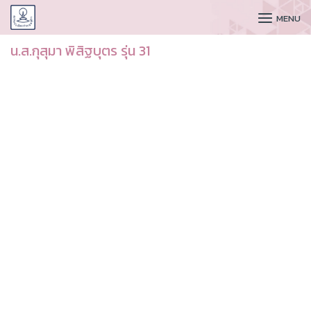
CUDAA
MENU
น.ส.กุสุมา พิสิฐบุตร รุ่น 31