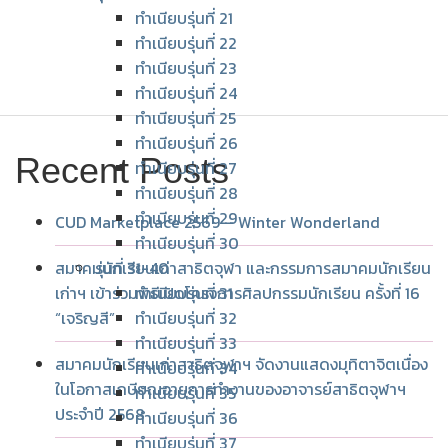
ทำเนียบรุ่นที่ 21
ทำเนียบรุ่นที่ 22
ทำเนียบรุ่นที่ 23
ทำเนียบรุ่นที่ 24
ทำเนียบรุ่นที่ 25
ทำเนียบรุ่นที่ 26
Recent Posts
ทำเนียบรุ่นที่ 27
ทำเนียบรุ่นที่ 28
ทำเนียบรุ่นที่ 29
CUD Marketplace 2569 – Winter Wonderland
ทำเนียบรุ่นที่ 30
รุ่นที่ 31-40
สมาคมนักเรียนเก่าสาธิตจุฬา และกรรมการสมาคมนักเรียน
ทำเนียบรุ่นที่ 31
เก่าฯ เข้าร่วมพิธีเปิดโครงการศิลปกรรมนักเรียน ครั้งที่ 16
ทำเนียบรุ่นที่ 32
“เจริญสี”
ทำเนียบรุ่นที่ 33
สมาคมนักเรียนเก่าสาธิตจุฬาฯ จัดงานแสดงมุทิตาจิตเนื่อง
ทำเนียบรุ่นที่ 34
ในโอกาสเกษียณอายุการทำงานของอาจารย์สาธิตจุฬาฯ
ทำเนียบรุ่นที่ 35
ประจำปี 2568
ทำเนียบรุ่นที่ 36
ทำเนียบรุ่นที่ 37