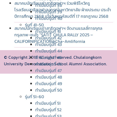
สมาคมนักเรียนเก่าสาธิตจุฬาฯ ร่วมพิธีไหว้ครู
ทำเนียบรุ่นที่ 38
โรงเรียนสาธิตจุฬาลงกรณ์มหาวิทยาลัย ฝ่ายประถม ประจำ
ทำเนียบรุ่นที่ 39
ปีการศึกษา 2568 เมื่อวันพฤหัสบดีที่ 17 กรกฎาคม 2568
ทำเนียบรุ่นที่ 40
รุ่นที่ 41-50
สมาคมนักเรียนเก่าสาธิตจุฬาฯ จัดงานแรลลี่การกุศล
ทำเนียบรุ่นที่ 41
กรุงเทพ-ชะอำ “SATIT CHULA RALLY 2025 –
ทำเนียบรุ่นที่ 42
CALIFORNIFICATION@Cha-Amlifornia
ทำเนียบรุ่นที่ 43
ทำเนียบรุ่นที่ 44
© Copyright 2018 All right reserved. Chulalongkorn
ทำเนียบรุ่นที่ 45
University Demonstration School Alumni Association.
ทำเนียบรุ่นที่ 46
ทำเนียบรุ่นที่ 47
ทำเนียบรุ่นที่ 48
ทำเนียบรุ่นที่ 49
ทำเนียบรุ่นที่ 50
รุ่นที่ 51-60
ทำเนียบรุ่นที่ 51
ทำเนียบรุ่นที่ 52
ทำเนียบรุ่นที่ 53