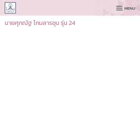
CUDAA
MENU
นายศุภณัฐ โกมลารชุน รุ่น 24