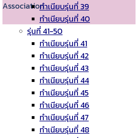
Association.
ทำเนียบรุ่นที่ 39
ทำเนียบรุ่นที่ 40
รุ่นที่ 41-50
ทำเนียบรุ่นที่ 41
ทำเนียบรุ่นที่ 42
ทำเนียบรุ่นที่ 43
ทำเนียบรุ่นที่ 44
ทำเนียบรุ่นที่ 45
ทำเนียบรุ่นที่ 46
ทำเนียบรุ่นที่ 47
ทำเนียบรุ่นที่ 48