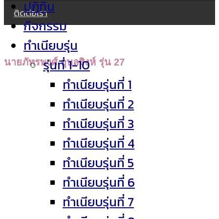
ปฏิทิน
ติดต่อเรา
กิจกรรม
ทำเนียบรุ่น
รุ่นที่ 1-10
นายภัทรพงศ์ อุบลสิงห์ รุ่น 27
ทำเนียบรุ่นที่ 1
ทำเนียบรุ่นที่ 2
ทำเนียบรุ่นที่ 3
ทำเนียบรุ่นที่ 4
ทำเนียบรุ่นที่ 5
ทำเนียบรุ่นที่ 6
ทำเนียบรุ่นที่ 7