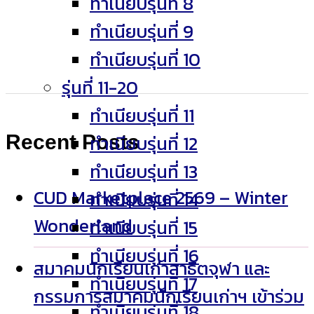
ทำเนียบรุ่นที่ 8
ทำเนียบรุ่นที่ 9
ทำเนียบรุ่นที่ 10
รุ่นที่ 11-20
ทำเนียบรุ่นที่ 11
Recent Posts
ทำเนียบรุ่นที่ 12
ทำเนียบรุ่นที่ 13
CUD Marketplace 2569 – Winter
ทำเนียบรุ่นที่ 14
Wonderland
ทำเนียบรุ่นที่ 15
ทำเนียบรุ่นที่ 16
สมาคมนักเรียนเก่าสาธิตจุฬา และ
ทำเนียบรุ่นที่ 17
กรรมการสมาคมนักเรียนเก่าฯ เข้าร่วม
ทำเนียบรุ่นที่ 18