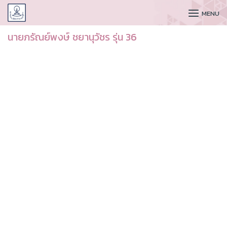
CUDAA
MENU
นายภรัณย์พงษ์ ชยานุวัชร รุ่น 36