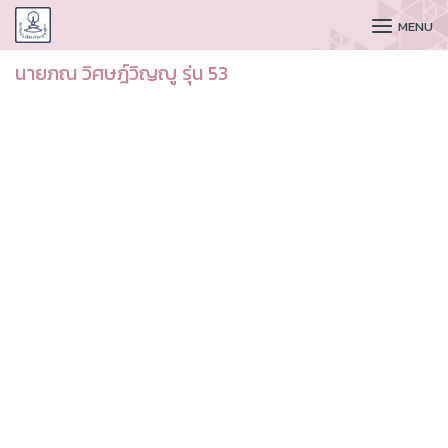
CUDAA
MENU
นายภณ วิศษฎ์วิญญู รุ่น 53