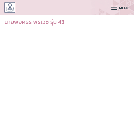
CUDAA
MENU
นายพงศธร พิรเวช รุ่น 43