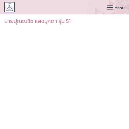
CUDAA
MENU
นายปุณณวิช แสงมุกดา รุ่น 51