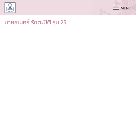
CUDAA
MENU
นายธเนศร์ รัชตะปิติ รุ่น 25