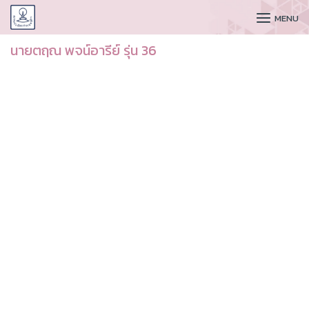
CUDAA
MENU
นายตฤณ พจน์อารีย์ รุ่น 36