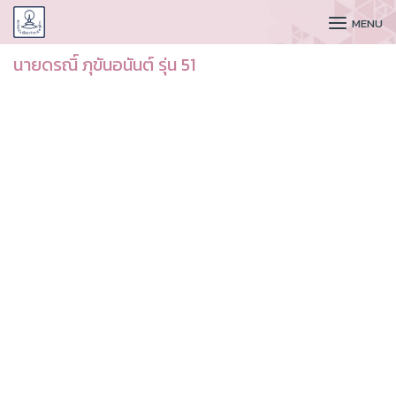
CUDAA
MENU
นายดรณิ์ ภุขันอนันต์ รุ่น 51