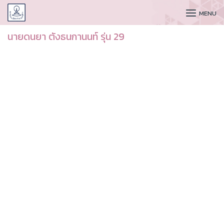
CUDAA
MENU
นายดนยา ตังธนกานนท์ รุ่น 29