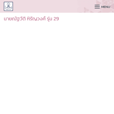
CUDAA
MENU
นายณัฐวัติ หิรัญวงศ์ รุ่น 29