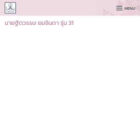
CUDAA
MENU
นายฐิตวรรษ ยมจินดา รุ่น 31