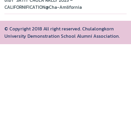
ชะอำ “SATIT CHULA RALLY 2025 –
CALIFORNIFICATION@Cha-Amlifornia
© Copyright 2018 All right reserved. Chulalongkorn
University Demonstration School Alumni Association.