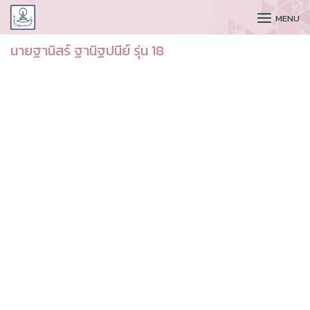
CUDAA
MENU
นายฐานิสร์ ฐานิฐปนีย์ รุ่น 18