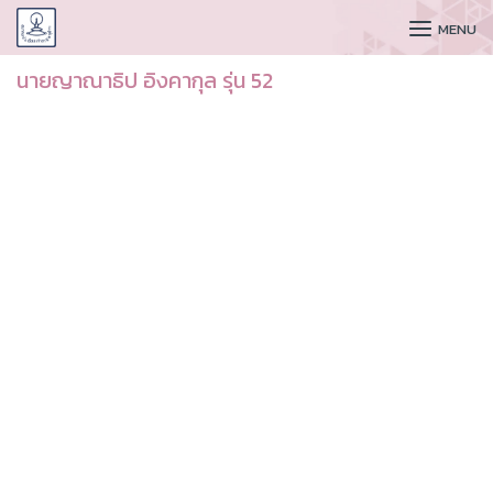
CUDAA
MENU
นายญาณาธิป อิงคากุล รุ่น 52