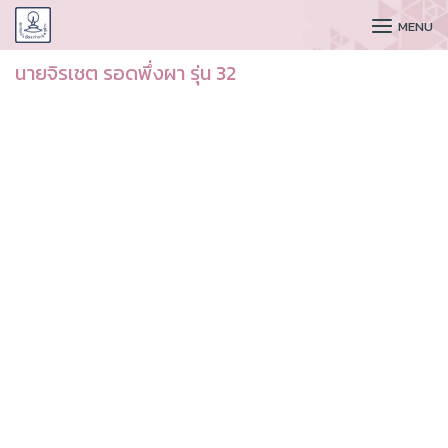
CUDAA
MENU
นายจิรเชต รอดพึ่งผา รุ่น 32