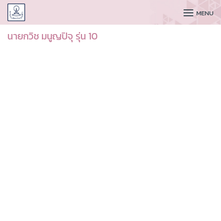
CUDAA
MENU
นายกวิช มนูญปิจุ รุ่น 10