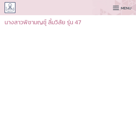
CUDAA
MENU
นางสาวพิชามญชุ์ ลิ้มวิลัย รุ่น 47