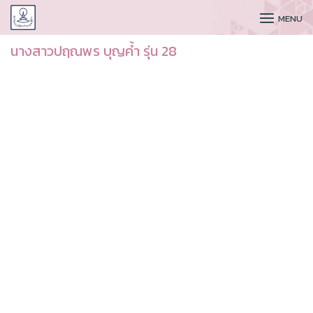
CUDAA
MENU
นางสาวปฤณพร บุญค้ำ รุ่น 28